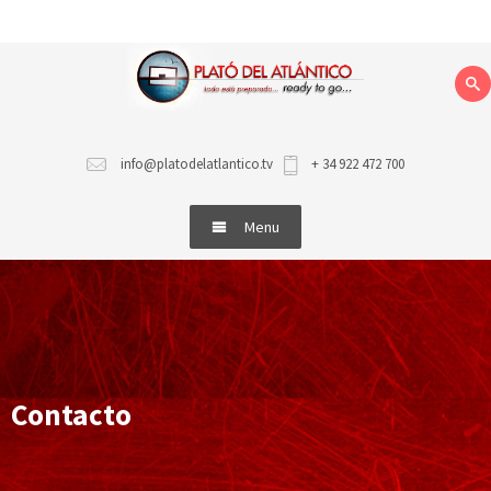
info@platodelatlantico.tv
+ 34 922 472 700
Menu
SERVICIOS
INSTALACIONES
CONTACTO
Contacto